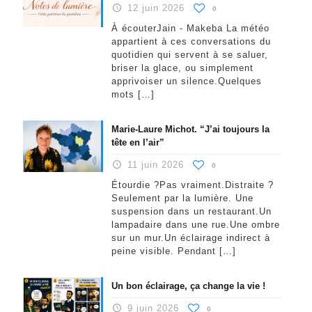
12 juin 2026
0
À écouterJain - Makeba La météo
appartient à ces conversations du
quotidien qui servent à se saluer,
briser la glace, ou simplement
apprivoiser un silence.Quelques
mots
[…]
Marie-Laure Michot. “J’ai toujours la
tête en l’air”
11 juin 2026
0
Étourdie ?Pas vraiment.Distraite ?
Seulement par la lumière. Une
suspension dans un restaurant.Un
lampadaire dans une rue.Une ombre
sur un mur.Un éclairage indirect à
peine visible. Pendant
[…]
Un bon éclairage, ça change la vie !
9 juin 2026
0