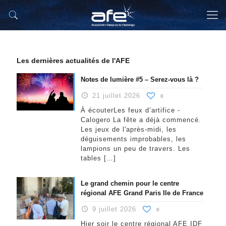
Les dernières actualités de l'AFE
Notes de lumière #5 –
Serez-vous là ?
21 juillet 2026
0
À écouterLes feux d’artifice -
Calogero La fête a déjà commencé.
Les jeux de l'après-midi, les
déguisements improbables, les
lampions un peu de travers. Les
tables
[…]
Le grand chemin pour le centre
régional AFE Grand Paris Ile de France
9 juillet 2026
0
Hier soir le centre régional AFE IDF