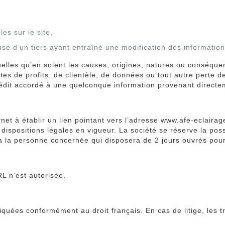
es sur le site,
e d’un tiers ayant entraîné une modification des informations 
uelles qu’en soient les causes, origines, natures ou conséqu
ertes de profits, de clientèle, de données ou tout autre perte 
crédit accordé à une quelconque information provenant directe
ternet à établir un lien pointant vers l’adresse www.afe-eclai
 dispositions légales en vigueur. La société se réserve la pos
ra la personne concernée qui disposera de 2 jours ouvrés pour 
L n’est autorisée.
pliquées conformément au droit français. En cas de litige, les