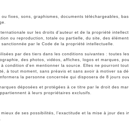
s ou fixes, sons, graphismes, documents téléchargeables, bas
ge.
nternationale sur les droits d’auteur et de la propriété intell
ation ou reproduction, totale ou partielle, du site, des élémen
sanctionnée par le Code de la propriété intellectuelle.
ilisées par des tiers dans les conditions suivantes : toutes le
conographie, des photos, vidéos, affiches, logos et marques, p
 condition d’en mentionner la source. Elles ne pourront toutef
ité, à tout moment, sans préavis et sans avoir à motiver sa déci
e informera la personne concernée qui disposera de 8 jours ouv
marques déposées et protégées à ce titre par le droit des marq
ppartiennent à leurs propriétaires exclusifs.
 mieux de ses possibilités, l’exactitude et la mise à jour des i
.