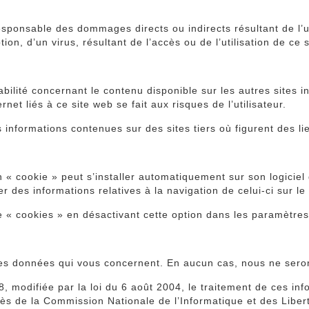
esponsable des dommages directs ou indirects résultant de l’uti
on, d’un virus, résultant de l’accès ou de l’utilisation de ce si
bilité concernant le contenu disponible sur les autres sites in
rnet liés à ce site web se fait aux risques de l’utilisateur.
s informations contenues sur des sites tiers où figurent des l
e un « cookie » peut s’installer automatiquement sur son logici
er des informations relatives à la navigation de celui-ci sur le 
e « cookies » en désactivant cette option dans les paramètre
 les données qui vous concernent. En aucun cas, nous ne sero
 modifiée par la loi du 6 août 2004, le traitement de ces info
près de la Commission Nationale de l’Informatique et des Libe