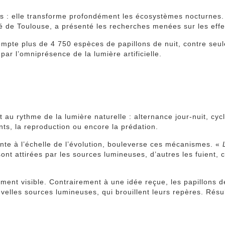
illes : elle transforme profondément les écosystèmes nocturne
é de Toulouse, a présenté les recherches menées sur les effets
e compte plus de 4 750 espèces de papillons de nuit, contre s
 par l’omniprésence de la lumière artificielle.
 au rythme de la lumière naturelle : alternance jour-nuit, cyc
ts, la reproduction ou encore la prédation.
cente à l’échelle de l’évolution, bouleverse ces mécanismes. «
nt attirées par les sources lumineuses, d’autres les fuient, 
ent visible. Contrairement à une idée reçue, les papillons de
velles sources lumineuses, qui brouillent leurs repères. Résu