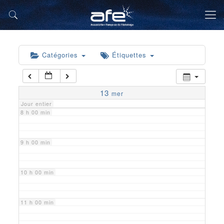
5 h 00 min
6 h 00 min
Catégories
Étiquettes
7 h 00 min
13
mer
Jour entier
8 h 00 min
9 h 00 min
10 h 00 min
11 h 00 min