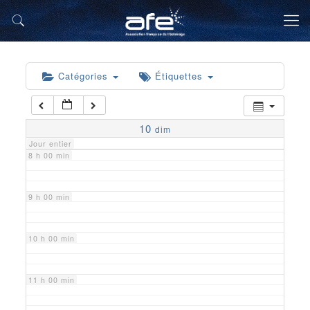
5 h 00 min
6 h 00 min
Catégories
Étiquettes
7 h 00 min
10
dim
Jour entier
8 h 00 min
9 h 00 min
10 h 00 min
11 h 00 min