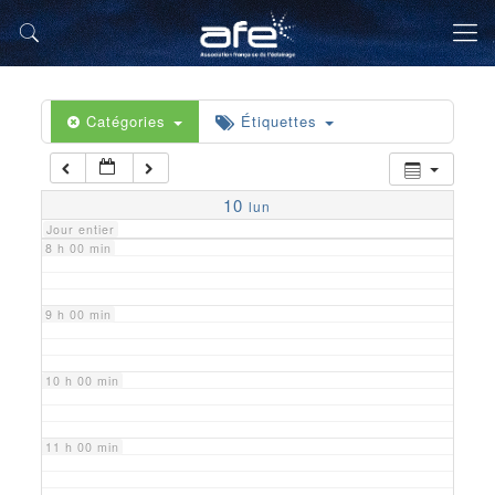
5 h 00 min
6 h 00 min
Catégories
Étiquettes
7 h 00 min
10
lun
Jour entier
8 h 00 min
9 h 00 min
10 h 00 min
11 h 00 min