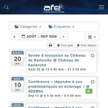
Catégories
Étiquettes
AOÛT – SEP 2026
Tout plier
Tout déplier
AOÛT
Soirée d’exception au Château
20
de Karlsruhe
@ Château de
jeu
Karlsruhe
Août 20 @ 19 h 00 min – 21 h 30 min
SEP
Conférence « répondre à vos
10
problématiques en éclairage »
@
jeu
SDEM50
Sep 10 @ 6 h 00 min – 8 h 00 min
SEP
Conférence « répondre à vos