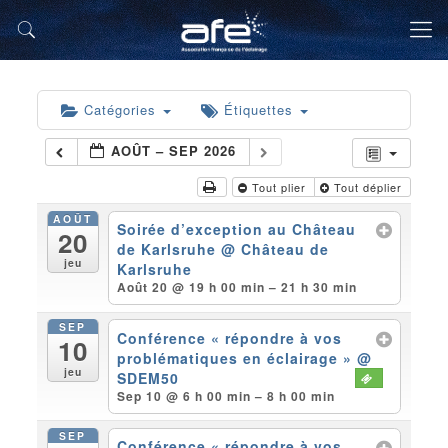
Catégories
Étiquettes
AOÛT – SEP 2026
Tout plier
Tout déplier
AOÛT
Soirée d’exception au Château
20
de Karlsruhe
@ Château de
jeu
Karlsruhe
Août 20 @ 19 h 00 min – 21 h 30 min
SEP
Conférence « répondre à vos
10
problématiques en éclairage »
@
jeu
SDEM50
Sep 10 @ 6 h 00 min – 8 h 00 min
SEP
Conférence « répondre à vos