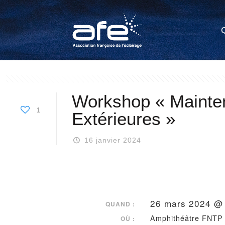
Workshop « Mainten
1
Extérieures »
16 janvier 2024
26 mars 2024 @ 
QUAND :
Amphithéâtre FNTP
OÙ :