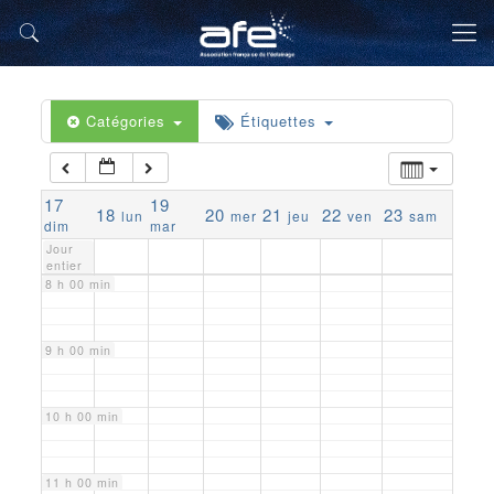
4 h 00 min
5 h 00 min
Catégories
Étiquettes
6 h 00 min
17
19
18
20
21
22
23
lun
mer
jeu
ven
sam
7 h 00 min
dim
mar
Jour
entier
8 h 00 min
9 h 00 min
10 h 00 min
11 h 00 min