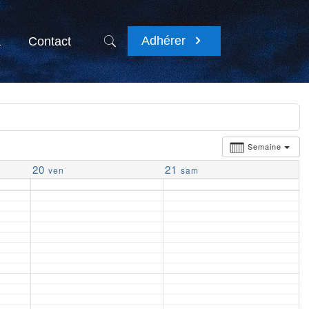
Adhérer
a
Contact
Semaine
20
21
ven
sam