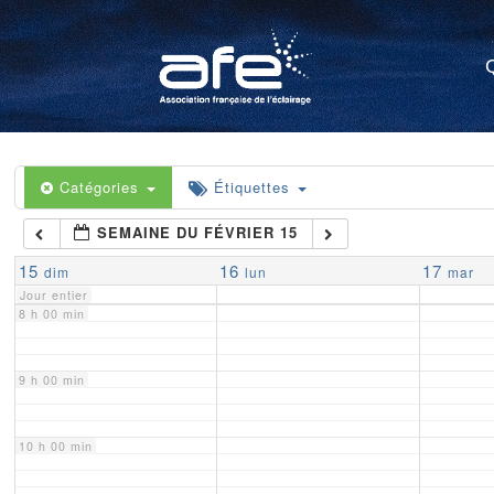
4 h 00 min
5 h 00 min
6 h 00 min
Catégories
Étiquettes
SEMAINE DU FÉVRIER 15
7 h 00 min
15
16
17
dim
lun
mar
Jour entier
8 h 00 min
9 h 00 min
10 h 00 min