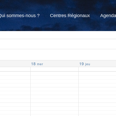
Qui sommes-nous ?
Centres Régionaux
Agend
18
19
mer
jeu