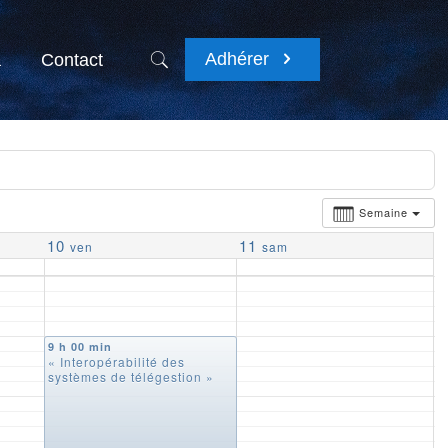
Adhérer
a
Contact
Semaine
10
11
ven
sam
9 h 00 min
« Interopérabilité des
systèmes de télégestion »