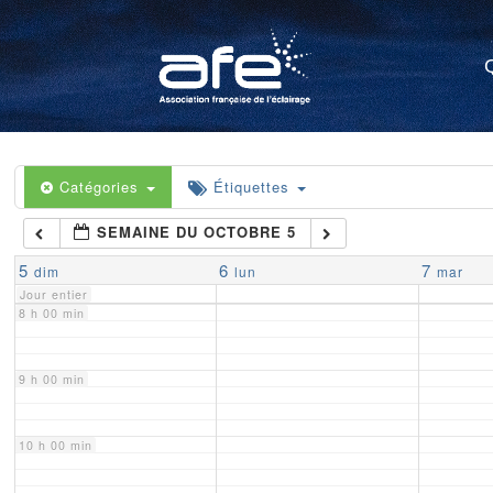
4 h 00 min
5 h 00 min
6 h 00 min
Catégories
Étiquettes
SEMAINE DU OCTOBRE 5
7 h 00 min
5
6
7
dim
lun
mar
Jour entier
8 h 00 min
9 h 00 min
10 h 00 min