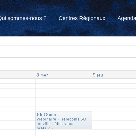
Qui sommes-nous ?
Centres Régionaux
Agend
8
9
mer
jeu
9 h 30 min
Webinaire « Télécoms 5G
en ville : êtes-vous
prêts ? »