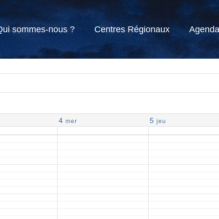
Qui sommes-nous ?
Centres Régionaux
Agend
4
5
mer
jeu