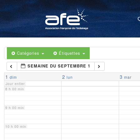
4 h 00 min
5 h 00 min
6 h 00 min
Catégories
Étiquettes
SEMAINE DU SEPTEMBRE 1
7 h 00 min
1
2
3
dim
lun
mar
Jour entier
8 h 00 min
9 h 00 min
10 h 00 min