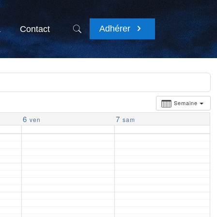
Adhérer
a
Contact
Semaine
6
7
ven
sam