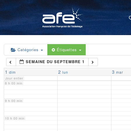
4 h 00 min
5 h 00 min
6 h 00 min
Catégories
Étiquettes
SEMAINE DU SEPTEMBRE 1
7 h 00 min
1
2
3
dim
lun
mar
Jour entier
8 h 00 min
9 h 00 min
10 h 00 min