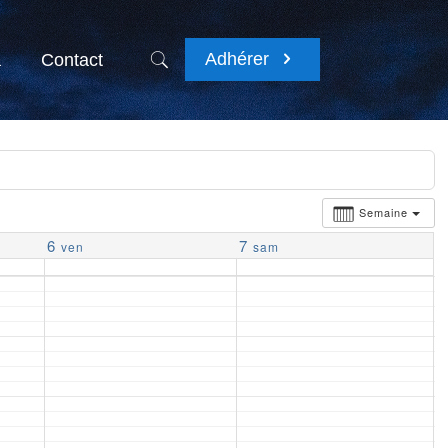
Adhérer
a
Contact
Semaine
6
7
ven
sam