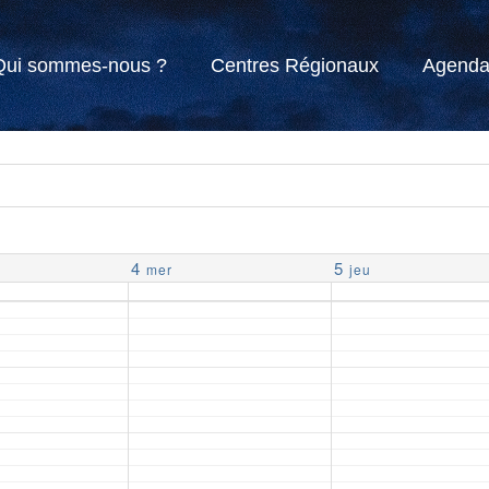
Qui sommes-nous ?
Centres Régionaux
Agend
4
5
mer
jeu