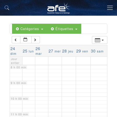
4 h 00 min
5 h 00 min
Catégories
Étiquettes
6 h 00 min
24
26
25
27
28
29
30
lun
mer
jeu
ven
sam
7 h 00 min
dim
mar
Jour
entier
8 h 00 min
9 h 00 min
10 h 00 min
11 h 00 min