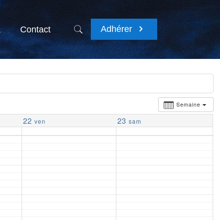
Adhérer
a
Contact
Semaine
22
23
ven
sam