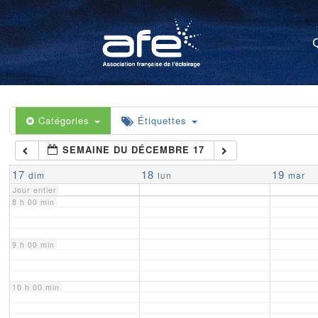
4 h 00 min
5 h 00 min
6 h 00 min
Catégories
Étiquettes
SEMAINE DU DÉCEMBRE 17
7 h 00 min
17
18
19
dim
lun
mar
Jour entier
8 h 00 min
9 h 00 min
10 h 00 min