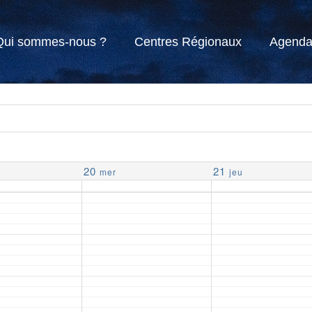
Qui sommes-nous ?
Centres Régionaux
Agend
20
21
mer
jeu