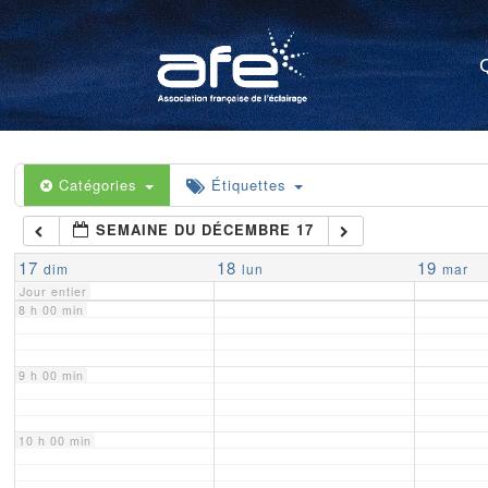
4 h 00 min
5 h 00 min
6 h 00 min
Catégories
Étiquettes
SEMAINE DU DÉCEMBRE 17
7 h 00 min
17
18
19
dim
lun
mar
Jour entier
8 h 00 min
9 h 00 min
10 h 00 min