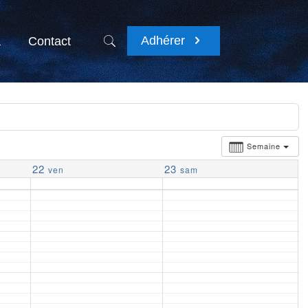
Adhérer
a
Contact
Semaine
22
23
ven
sam