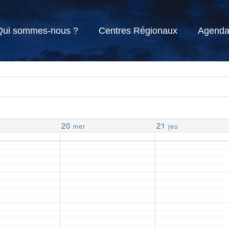
Qui sommes-nous ?
Centres Régionaux
Agend
20
21
mer
jeu