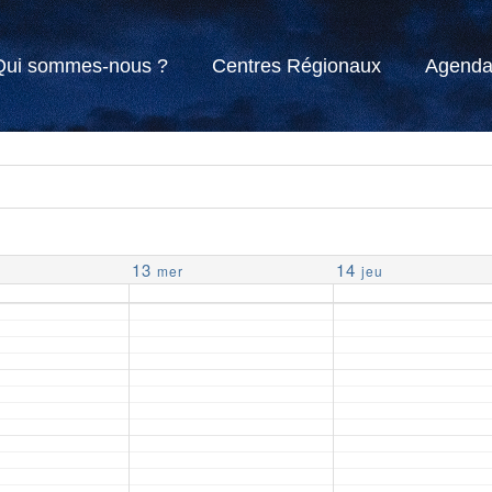
Qui sommes-nous ?
Centres Régionaux
Agend
13
14
mer
jeu