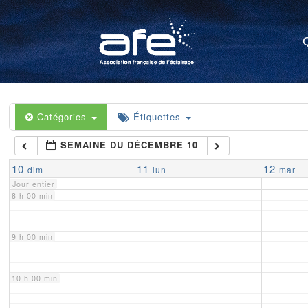
4 h 00 min
5 h 00 min
6 h 00 min
Catégories
Étiquettes
SEMAINE DU DÉCEMBRE 10
7 h 00 min
10
11
12
dim
lun
mar
Jour entier
8 h 00 min
9 h 00 min
10 h 00 min