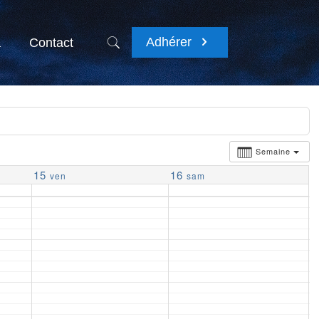
Adhérer
a
Contact
Semaine
15
16
ven
sam