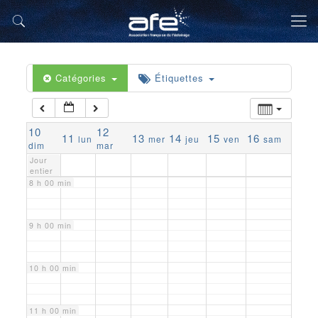
4 h 00 min
5 h 00 min
Catégories
Étiquettes
6 h 00 min
10
12
11
13
14
15
16
lun
mer
jeu
ven
sam
7 h 00 min
dim
mar
Jour
entier
8 h 00 min
9 h 00 min
10 h 00 min
11 h 00 min