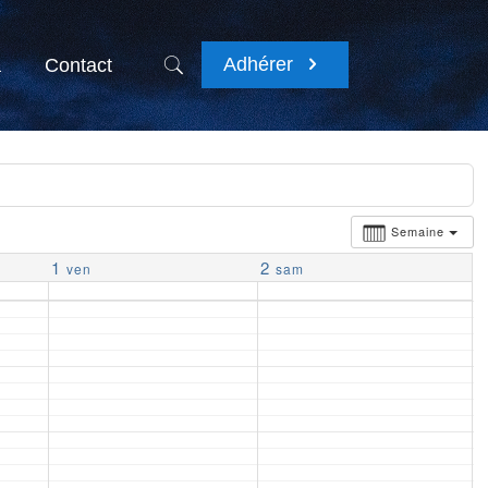
Adhérer
a
Contact
Semaine
1
2
ven
sam