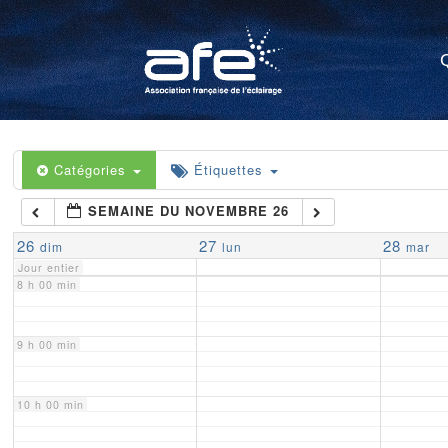
4 h 00 min
5 h 00 min
6 h 00 min
Catégories
Étiquettes
SEMAINE DU NOVEMBRE 26
7 h 00 min
26
27
28
dim
lun
mar
Jour entier
8 h 00 min
9 h 00 min
10 h 00 min