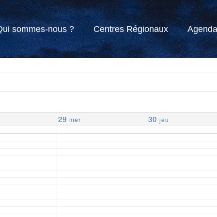
Qui sommes-nous ?
Centres Régionaux
Agend
29
30
mer
jeu