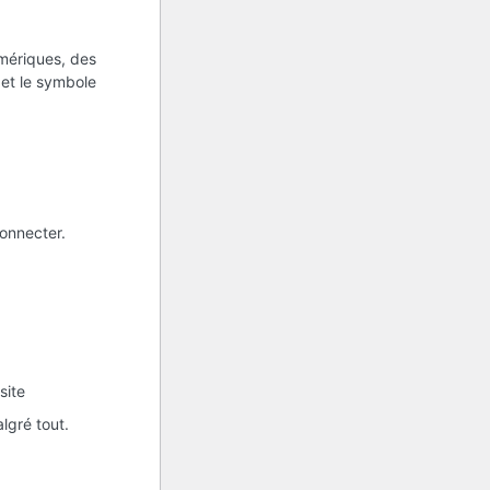
umériques, des
s et le symbole
onnecter.
site
lgré tout.