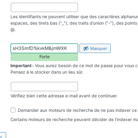
Les identifiants ne peuvent utiliser que des caractères alphan
espaces, des tirets bas ("_"), des traits d’union ("-"), des point
@.
Masquer
Forte
Important :
Vous aurez besoin de ce mot de passe pour vous c
Pensez à le stocker dans un lieu sûr.
Vérifiez bien cette adresse e-mail avant de continuer.
Visibilité
Demander aux moteurs de recherche de ne pas indexer ce 
par
les
Certains moteurs de recherche peuvent décider de l’indexer ma
moteurs
de
recherche