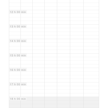
12 h 00 min
13 h 00 min
14 h 00 min
15 h 00 min
16 h 00 min
17 h 00 min
18 h 00 min