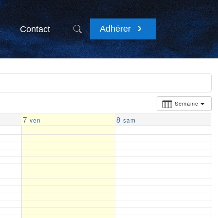
Adhérer
a
Contact
Semaine
7
8
ven
sam