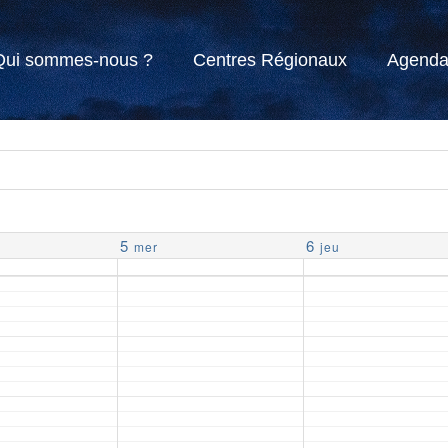
Qui sommes-nous ?
Centres Régionaux
Agend
5
6
mer
jeu