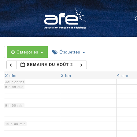
4 h 00 min
5 h 00 min
6 h 00 min
Catégories
Étiquettes
SEMAINE DU AOÛT 2
7 h 00 min
2
3
4
dim
lun
mar
Jour entier
8 h 00 min
9 h 00 min
10 h 00 min