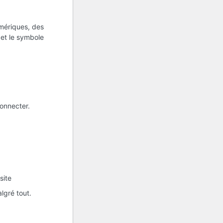
umériques, des
s et le symbole
onnecter.
site
lgré tout.