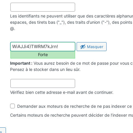
Les identifiants ne peuvent utiliser que des caractères alphan
espaces, des tirets bas ("_"), des traits d’union ("-"), des point
@.
Masquer
Forte
Important :
Vous aurez besoin de ce mot de passe pour vous c
Pensez à le stocker dans un lieu sûr.
Vérifiez bien cette adresse e-mail avant de continuer.
Visibilité
Demander aux moteurs de recherche de ne pas indexer ce 
par
les
Certains moteurs de recherche peuvent décider de l’indexer ma
moteurs
de
recherche