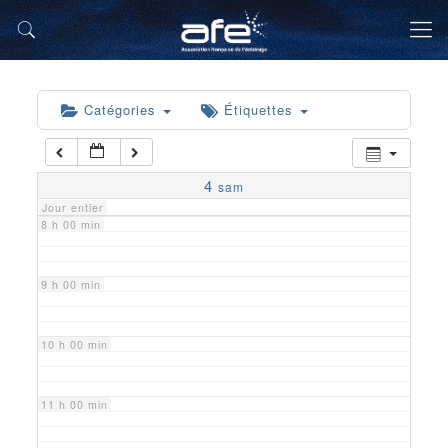
5 h 00 min
6 h 00 min
Catégories
Étiquettes
7 h 00 min
4
sam
Jour entier
8 h 00 min
9 h 00 min
10 h 00 min
11 h 00 min