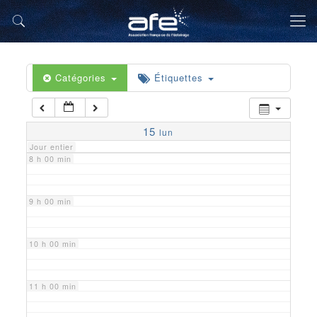
5 h 00 min
6 h 00 min
Catégories
Étiquettes
7 h 00 min
15
lun
Jour entier
8 h 00 min
9 h 00 min
10 h 00 min
11 h 00 min