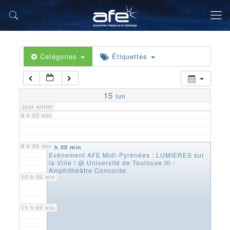
5 h 00 min
6 h 00 min
Catégories
Étiquettes
7 h 00 min
15
lun
Jour entier
8 h 00 min
9 h 00 min
9 h 00 min
Evénement AFE Midi-Pyrénées : LUMIERES sur
la Ville !
@ Université de Toulouse III -
Amphithéâtre Concorde
10 h 00 min
11 h 00 min