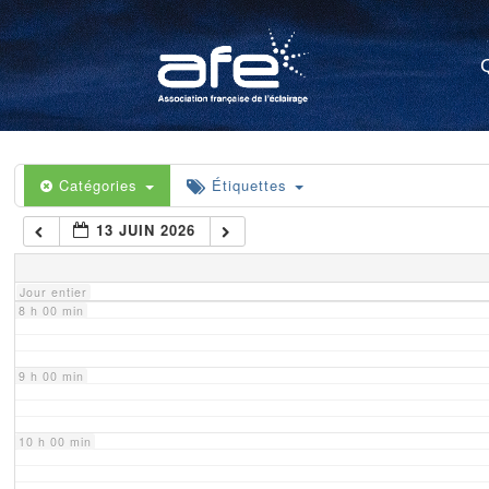
4 h 00 min
5 h 00 min
6 h 00 min
Catégories
Étiquettes
13 JUIN 2026
7 h 00 min
Jour entier
8 h 00 min
9 h 00 min
10 h 00 min