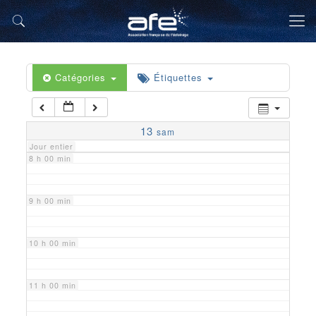
5 h 00 min
6 h 00 min
Catégories
Étiquettes
7 h 00 min
13
sam
Jour entier
8 h 00 min
9 h 00 min
10 h 00 min
11 h 00 min