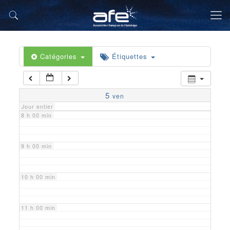
5 h 00 min
6 h 00 min
Catégories
Étiquettes
7 h 00 min
5
ven
Jour entier
8 h 00 min
9 h 00 min
10 h 00 min
11 h 00 min