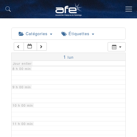
5 h 00 min
6 h 00 min
Catégories
Étiquettes
7 h 00 min
1
lun
Jour entier
8 h 00 min
9 h 00 min
10 h 00 min
11 h 00 min