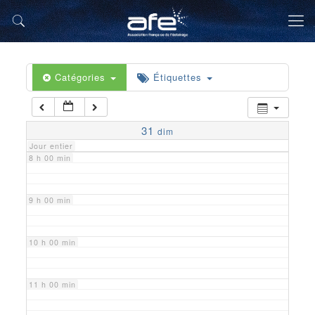
5 h 00 min
6 h 00 min
Catégories
Étiquettes
7 h 00 min
31
dim
Jour entier
8 h 00 min
9 h 00 min
10 h 00 min
11 h 00 min