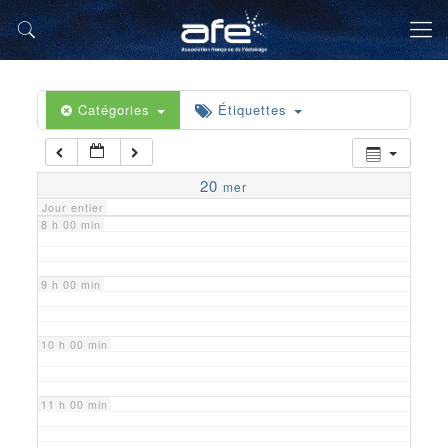
5 h 00 min
6 h 00 min
Catégories
Étiquettes
7 h 00 min
20
mer
Jour entier
8 h 00 min
9 h 00 min
10 h 00 min
11 h 00 min