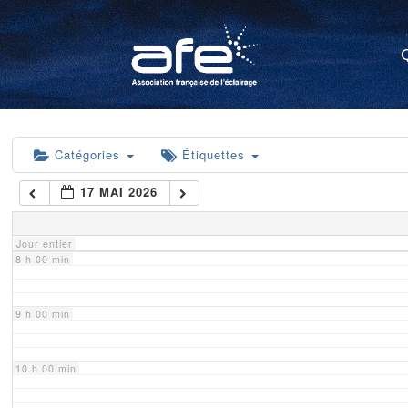
4 h 00 min
5 h 00 min
6 h 00 min
Catégories
Étiquettes
17 MAI 2026
7 h 00 min
Jour entier
8 h 00 min
9 h 00 min
10 h 00 min