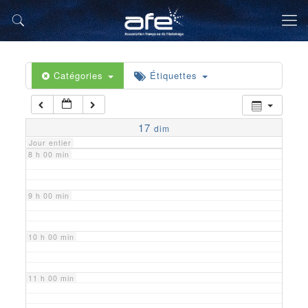
5 h 00 min
6 h 00 min
Catégories
Étiquettes
7 h 00 min
17
dim
Jour entier
8 h 00 min
9 h 00 min
10 h 00 min
11 h 00 min