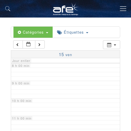
5 h 00 min
6 h 00 min
Catégories
Étiquettes
7 h 00 min
15
ven
Jour entier
8 h 00 min
9 h 00 min
10 h 00 min
11 h 00 min