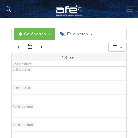
5 h 00 min
6 h 00 min
Catégories
Étiquettes
7 h 00 min
13
mer
Jour entier
8 h 00 min
9 h 00 min
10 h 00 min
11 h 00 min