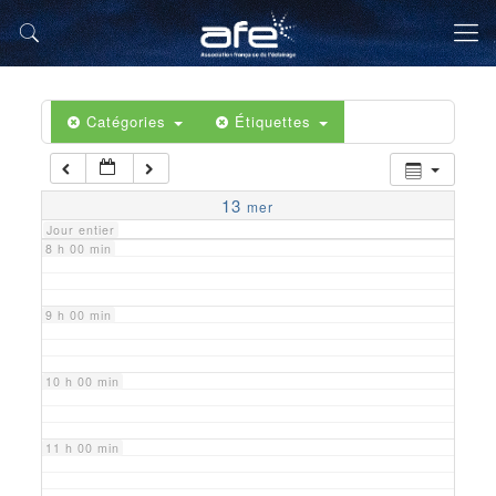
5 h 00 min
6 h 00 min
Catégories
Étiquettes
7 h 00 min
13
mer
Jour entier
8 h 00 min
9 h 00 min
10 h 00 min
11 h 00 min