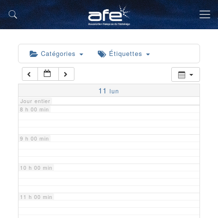
5 h 00 min
6 h 00 min
Catégories
Étiquettes
7 h 00 min
11
lun
Jour entier
8 h 00 min
9 h 00 min
10 h 00 min
11 h 00 min