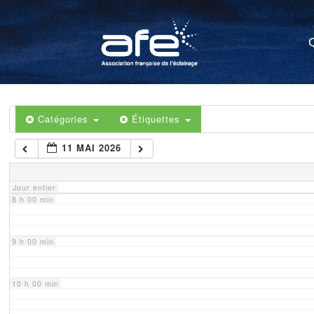
4 h 00 min
5 h 00 min
6 h 00 min
Catégories
Étiquettes
11 MAI 2026
7 h 00 min
Jour entier
8 h 00 min
9 h 00 min
10 h 00 min