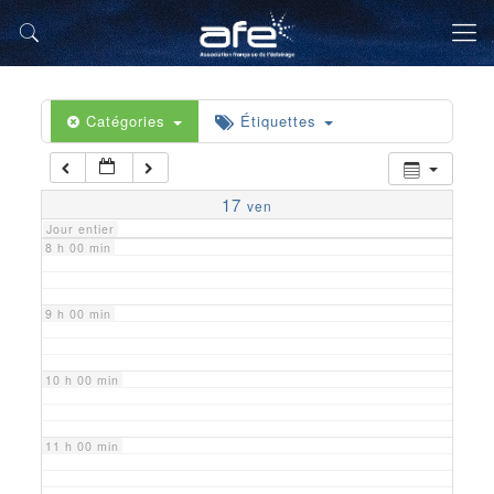
5 h 00 min
6 h 00 min
Catégories
Étiquettes
7 h 00 min
17
ven
Jour entier
8 h 00 min
9 h 00 min
10 h 00 min
11 h 00 min