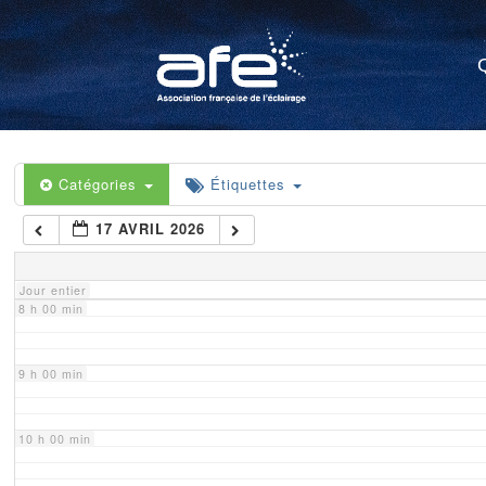
4 h 00 min
5 h 00 min
6 h 00 min
Catégories
Étiquettes
17 AVRIL 2026
7 h 00 min
Jour entier
8 h 00 min
9 h 00 min
10 h 00 min