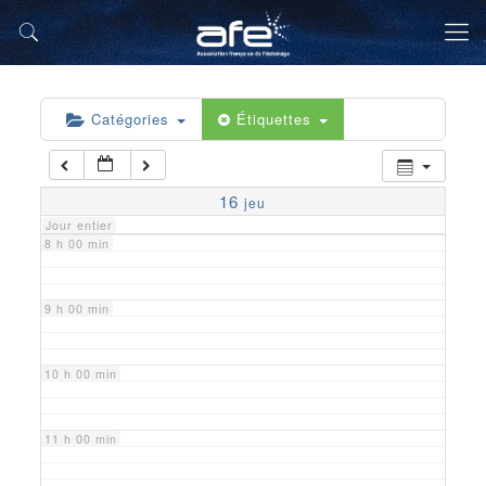
5 h 00 min
6 h 00 min
Catégories
Étiquettes
7 h 00 min
16
jeu
Jour entier
8 h 00 min
9 h 00 min
10 h 00 min
11 h 00 min