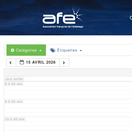
4 h 00 min
5 h 00 min
6 h 00 min
Catégories
Étiquettes
15 AVRIL 2026
7 h 00 min
Jour entier
8 h 00 min
9 h 00 min
10 h 00 min