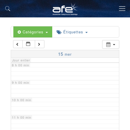
5 h 00 min
6 h 00 min
Catégories
Étiquettes
7 h 00 min
15
mer
Jour entier
8 h 00 min
9 h 00 min
10 h 00 min
11 h 00 min