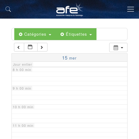
5 h 00 min
6 h 00 min
Catégories
Étiquettes
7 h 00 min
15
mer
Jour entier
8 h 00 min
9 h 00 min
10 h 00 min
11 h 00 min