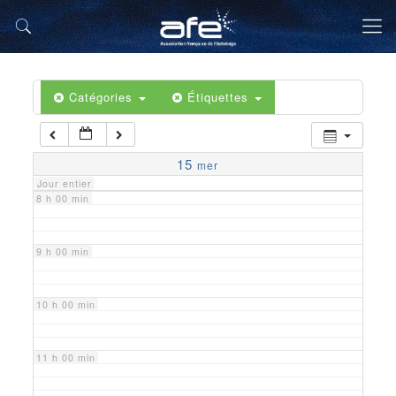
5 h 00 min
6 h 00 min
Catégories
Étiquettes
7 h 00 min
15
mer
Jour entier
8 h 00 min
9 h 00 min
10 h 00 min
11 h 00 min