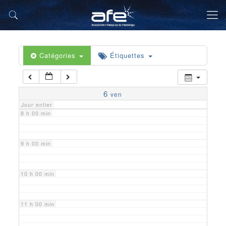
5 h 00 min
6 h 00 min
Catégories
Étiquettes
7 h 00 min
6
ven
Jour entier
8 h 00 min
9 h 00 min
10 h 00 min
11 h 00 min