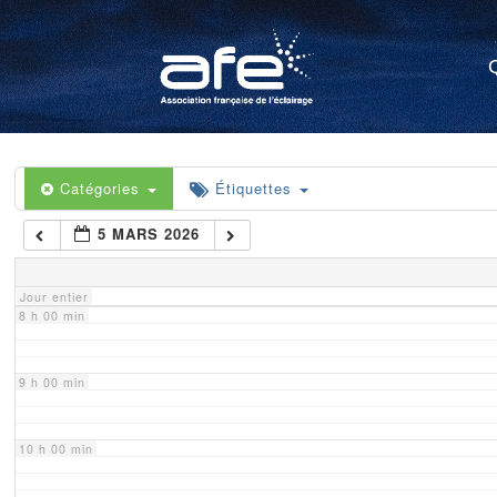
4 h 00 min
5 h 00 min
6 h 00 min
Catégories
Étiquettes
5 MARS 2026
7 h 00 min
Jour entier
8 h 00 min
9 h 00 min
10 h 00 min