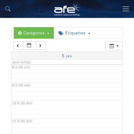
5 h 00 min
6 h 00 min
Catégories
Étiquettes
7 h 00 min
5
jeu
Jour entier
8 h 00 min
9 h 00 min
10 h 00 min
11 h 00 min